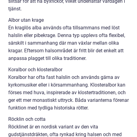
slitsar för att nå byxfickor, vilket underlättar vardagen i
tjänst.
Albor utan krage
En kraglös alba används ofta tillsammans med löst
halslin eller pibekrage. Denna typ upplevs ofta flexibel,
särskilt i sammanhang där man växlar mellan olika
kragar. Eftersom halsområdet är fritt blir det enkelt att
anpassa plagget till olika traditioner.
Koralbor och klosteralbor
Koralbor har ofta fast halslin och används gärna av
kyrkomusiker eller i körsammanhang. Klosteralbor kan
förses med huva, inspirerade av klostertraditionen, och
ger ett mer monastiskt uttryck. Båda varianterna förenar
funktion med tydliga historiska rötter.
Röcklin och cotta
Röcklinet är en nordisk variant av den vita
gudstjänstdräkten, ofta rynkad kring halsen och med