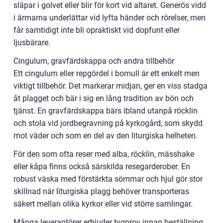
släpar i golvet eller blir för kort vid altaret. Generös vidd
i ärmarna underlättar vid lyfta händer och rörelser, men
får samtidigt inte bli opraktiskt vid dopfunt eller
ljusbärare.
Cingulum, gravfärdskappa och andra tillbehör
Ett cingulum eller repgördel i bomull är ett enkelt men
viktigt tillbehör. Det markerar midjan, ger en viss stadga
åt plagget och bär i sig en lång tradition av bön och
tjänst. En gravfärdskappa bärs ibland utanpå röcklin
och stola vid jordbegravning på kyrkogård, som skydd
mot väder och som en del av den liturgiska helheten.
För den som ofta reser med alba, röcklin, mässhake
eller kåpa finns också särskilda resegarderober. En
robust väska med förstärkta sömmar och hjul gör stor
skillnad när liturgiska plagg behöver transporteras
säkert mellan olika kyrkor eller vid större samlingar.
Många leverantörer erbjuder tygprov innan beställning.