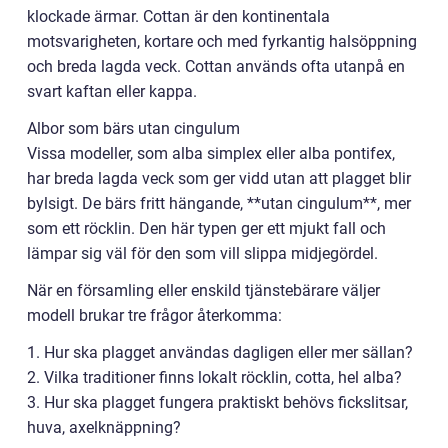
klockade ärmar. Cottan är den kontinentala
motsvarigheten, kortare och med fyrkantig halsöppning
och breda lagda veck. Cottan används ofta utanpå en
svart kaftan eller kappa.
Albor som bärs utan cingulum
Vissa modeller, som alba simplex eller alba pontifex,
har breda lagda veck som ger vidd utan att plagget blir
bylsigt. De bärs fritt hängande, **utan cingulum**, mer
som ett röcklin. Den här typen ger ett mjukt fall och
lämpar sig väl för den som vill slippa midjegördel.
När en församling eller enskild tjänstebärare väljer
modell brukar tre frågor återkomma:
1. Hur ska plagget användas dagligen eller mer sällan?
2. Vilka traditioner finns lokalt röcklin, cotta, hel alba?
3. Hur ska plagget fungera praktiskt behövs fickslitsar,
huva, axelknäppning?