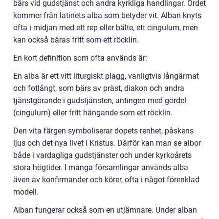
bärs vid gudstjänst och andra kyrkliga handlingar. Ordet
kommer från latinets alba som betyder vit. Alban knyts
ofta i midjan med ett rep eller bälte, ett cingulum, men
kan också bäras fritt som ett röcklin.
En kort definition som ofta används är:
En alba är ett vitt liturgiskt plagg, vanligtvis långärmat
och fotlångt, som bärs av präst, diakon och andra
tjänstgörande i gudstjänsten, antingen med gördel
(cingulum) eller fritt hängande som ett röcklin.
Den vita färgen symboliserar dopets renhet, påskens
ljus och det nya livet i Kristus. Därför kan man se albor
både i vardagliga gudstjänster och under kyrkoårets
stora högtider. I många församlingar används alba
även av konfirmander och körer, ofta i något förenklad
modell.
Alban fungerar också som en utjämnare. Under alban