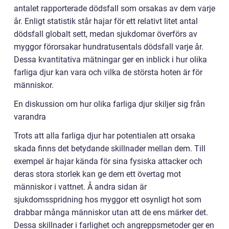
antalet rapporterade dödsfall som orsakas av dem varje
år. Enligt statistik står hajar för ett relativt litet antal
dödsfall globalt sett, medan sjukdomar överförs av
myggor förorsakar hundratusentals dödsfall varje år.
Dessa kvantitativa mätningar ger en inblick i hur olika
farliga djur kan vara och vilka de största hoten är för
människor.
En diskussion om hur olika farliga djur skiljer sig från
varandra
Trots att alla farliga djur har potentialen att orsaka
skada finns det betydande skillnader mellan dem. Till
exempel är hajar kända för sina fysiska attacker och
deras stora storlek kan ge dem ett övertag mot
människor i vattnet. Å andra sidan är
sjukdomsspridning hos myggor ett osynligt hot som
drabbar många människor utan att de ens märker det.
Dessa skillnader i farlighet och angreppsmetoder ger en