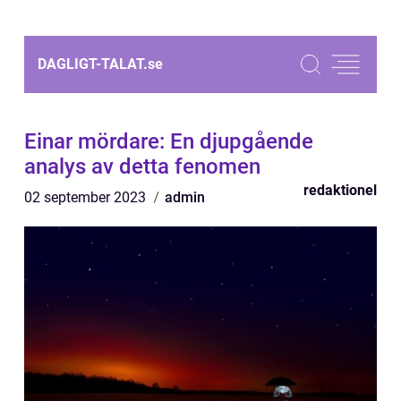
DAGLIGT-TALAT.
se
Einar mördare: En djupgående
analys av detta fenomen
redaktionel
02 september 2023
admin