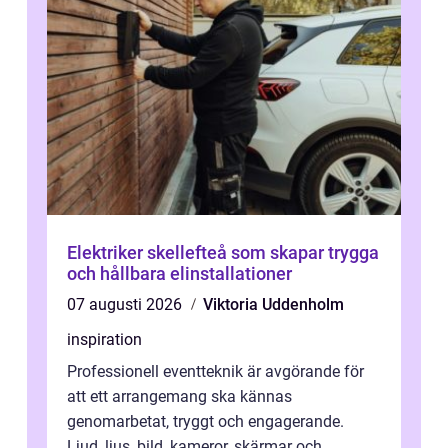
Elektriker skellefteå som skapar trygga
och hållbara elinstallationer
07 augusti 2026
Viktoria Uddenholm
inspiration
Professionell eventteknik är avgörande för
att ett arrangemang ska kännas
genomarbetat, tryggt och engagerande.
Ljud, ljus, bild, kameror, skärmar och