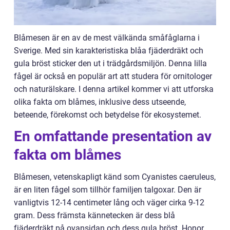
Blåmesen är en av de mest välkända småfåglarna i
Sverige. Med sin karakteristiska blåa fjäderdräkt och
gula bröst sticker den ut i trädgårdsmiljön. Denna lilla
fågel är också en populär art att studera för ornitologer
och naturälskare. I denna artikel kommer vi att utforska
olika fakta om blåmes, inklusive dess utseende,
beteende, förekomst och betydelse för ekosystemet.
En omfattande presentation av
fakta om blåmes
Blåmesen, vetenskapligt känd som Cyanistes caeruleus,
är en liten fågel som tillhör familjen talgoxar. Den är
vanligtvis 12-14 centimeter lång och väger cirka 9-12
gram. Dess främsta kännetecken är dess blå
fjäderdräkt på ovansidan och dess gula bröst. Honor