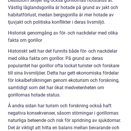
Dessutom skiljer sig också gorillornas hotstatus åt.
Västlig låglandsgorilla är hotade på grund av jakt och
habitatförlust, medan bergsgorilla är mer hotade av
tjuvjakt och politiska konflikter i deras livsmiljö.
Historisk genomgång av för- och nackdelar med olika
fakta om gorillor
Historiskt sett har det funnits både för- och nackdelar
med olika fakta om gorillor. På grund av deras
popularitet har gorillor ofta lockat turister och forskare
till sina livsmiljöer. Detta har gett ekonomiska fördelar
för lokalbefolkningen genom ekoturism och forskning,
samtidigt som det har ökat medvetenheten om
gorillornas hotade status.
Å andra sidan har turism och forskning också haft
negativa konsekvenser, såsom störningar i gorillornas
naturliga beteende och risk för spridning av sjukdomar.
Det är viktigt att hitta en balans mellan bevarande och