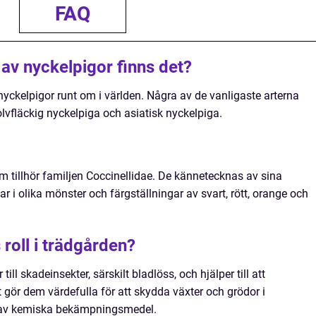
FAQ
av nyckelpigor finns det?
 nyckelpigor runt om i världen. Några av de vanligaste arterna
olvfläckig nyckelpiga och asiatisk nyckelpiga.
om tillhör familjen Coccinellidae. De kännetecknas av sina
r i olika mönster och färgställningar av svart, rött, orange och
roll i trädgården?
ill skadeinsekter, särskilt bladlöss, och hjälper till att
t gör dem värdefulla för att skydda växter och grödor i
 av kemiska bekämpningsmedel.