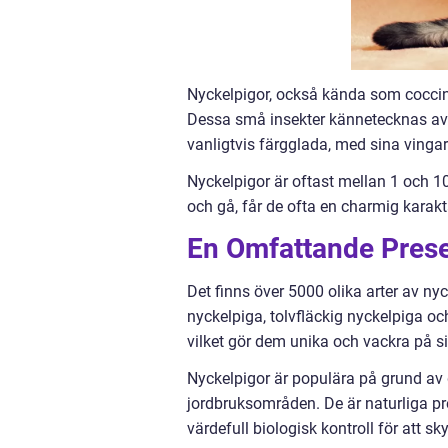
Nyckelpigor, också kända som coccinel
Dessa små insekter kännetecknas av s
vanligtvis färgglada, med sina vingar 
Nyckelpigor är oftast mellan 1 och 10 
och gå, får de ofta en charmig karak
En Omfattande Prese
Det finns över 5000 olika arter av nyc
nyckelpiga, tolvfläckig nyckelpiga och
vilket gör dem unika och vackra på sit
Nyckelpigor är populära på grund av
jordbruksområden. De är naturliga pred
värdefull biologisk kontroll för att s