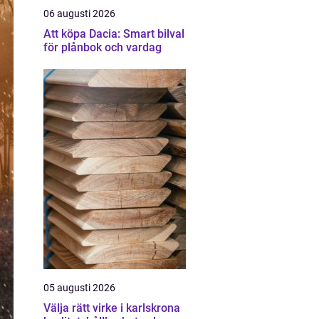
06 augusti 2026
Att köpa Dacia: Smart bilval
för plånbok och vardag
05 augusti 2026
Välja rätt virke i karlskrona