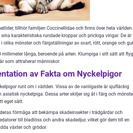
lider, tillhör familjen Coccinellidae och finns över hela världen.
ina karakteristiska rundade kroppar och prickiga vingar. De är
i olika mönster och färgställningar av svart, rött, orange och gul
millimeter långa, beroende på arten. Klumpiga i sitt sätt att fly
tär som attraherar människor.
ntation av Fakta om Nyckelpigor
kelpigor runt om i världen. Vissa av de vanligaste är sjufläckig
 asiatisk nyckelpiga. Dessa arter skiljer sig åt i färg och mönste
t eget sätt.
 deras förmåga att bekämpa skadeinsekter i trädgårdar och
atorer till bladlöss och andra skadedjur, vilket gör dem till en
kydda växter och grödor.