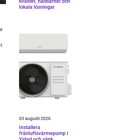
kvalitet, hållbarhet och
lokala lösningar
ga
r.
03 augusti 2026
Installera
frånluftsvärmepump i
Ystad och sänk