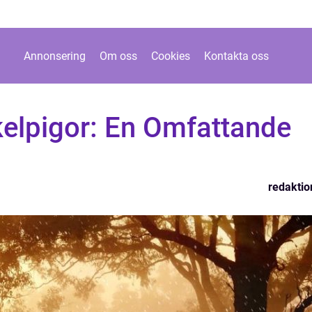
Annonsering
Om oss
Cookies
Kontakta oss
elpigor: En Omfattande
redaktio