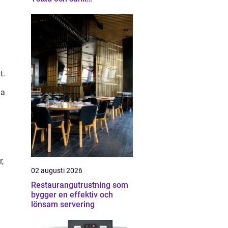
energikostnaderna
t.
ga
r,
02 augusti 2026
Restaurangutrustning som
bygger en effektiv och
lönsam servering