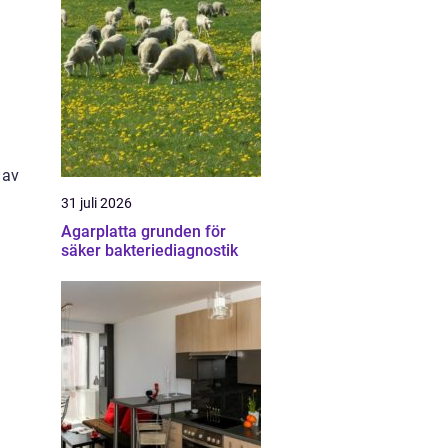
 av
31 juli 2026
Agarplatta grunden för
säker bakteriediagnostik