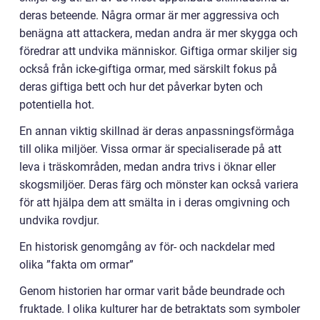
deras beteende. Några ormar är mer aggressiva och
benägna att attackera, medan andra är mer skygga och
föredrar att undvika människor. Giftiga ormar skiljer sig
också från icke-giftiga ormar, med särskilt fokus på
deras giftiga bett och hur det påverkar byten och
potentiella hot.
En annan viktig skillnad är deras anpassningsförmåga
till olika miljöer. Vissa ormar är specialiserade på att
leva i träskområden, medan andra trivs i öknar eller
skogsmiljöer. Deras färg och mönster kan också variera
för att hjälpa dem att smälta in i deras omgivning och
undvika rovdjur.
En historisk genomgång av för- och nackdelar med
olika ”fakta om ormar”
Genom historien har ormar varit både beundrade och
fruktade. I olika kulturer har de betraktats som symboler