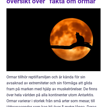
översikt över ”fakta om ormar”
Ormar tillhör reptilfamiljen och är kända för sin
avsaknad av extremiteter och sin förmåga att glida
fram på marken med hjälp av muskelrörelser. De finns
över hela världen på alla kontinenter utom Antarktis.
Ormar varierar i storlek från små arter som mesar, till
jätteanacondor som kan bli över 5 meter långa. Deras