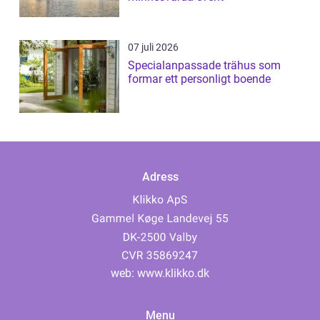
07 juli 2026
Specialanpassade trähus som
formar ett personligt boende
Adress
web:
www.klikko.dk
Menu