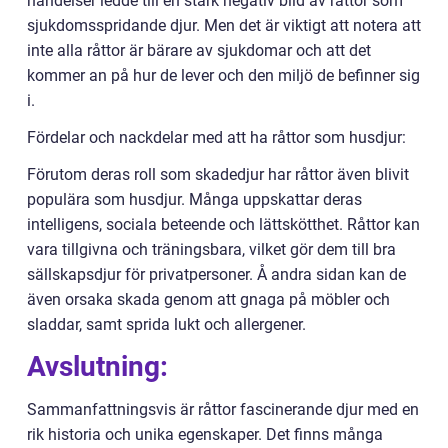
händelser ledde till en stark negativ bild av råttor som
sjukdomsspridande djur. Men det är viktigt att notera att
inte alla råttor är bärare av sjukdomar och att det
kommer an på hur de lever och den miljö de befinner sig
i.
Fördelar och nackdelar med att ha råttor som husdjur:
Förutom deras roll som skadedjur har råttor även blivit
populära som husdjur. Många uppskattar deras
intelligens, sociala beteende och lättskötthet. Råttor kan
vara tillgivna och träningsbara, vilket gör dem till bra
sällskapsdjur för privatpersoner. Å andra sidan kan de
även orsaka skada genom att gnaga på möbler och
sladdar, samt sprida lukt och allergener.
Avslutning:
Sammanfattningsvis är råttor fascinerande djur med en
rik historia och unika egenskaper. Det finns många