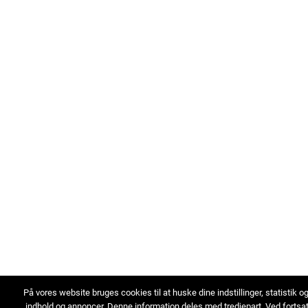
På vores website bruges cookies til at huske dine indstillinger, statistik o
indhold og annoncer. Denne information deles med tredjepart. Ved fortsa