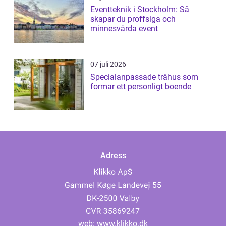
Eventteknik i Stockholm: Så
skapar du proffsiga och
minnesvärda event
07 juli 2026
Specialanpassade trähus som
formar ett personligt boende
Adress
web:
www.klikko.dk