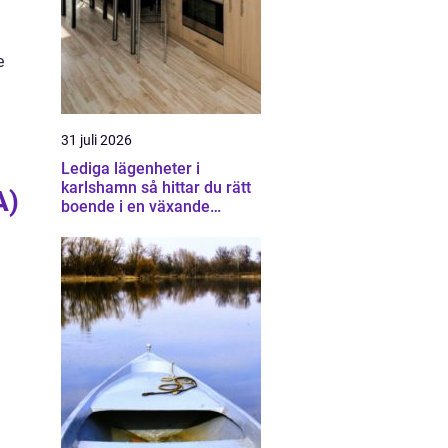
e
31 juli 2026
Lediga lägenheter i
karlshamn så hittar du rätt
A)
boende i en växande
kuststad