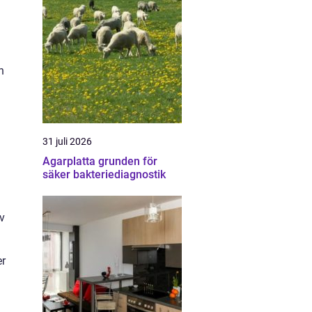
n
31 juli 2026
Agarplatta grunden för
säker bakteriediagnostik
v
er