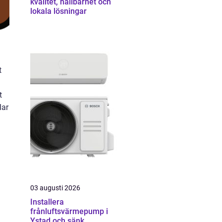
kvalitet, hållbarhet och
lokala lösningar
t
t
lar
03 augusti 2026
Installera
frånluftsvärmepump i
Ystad och sänk