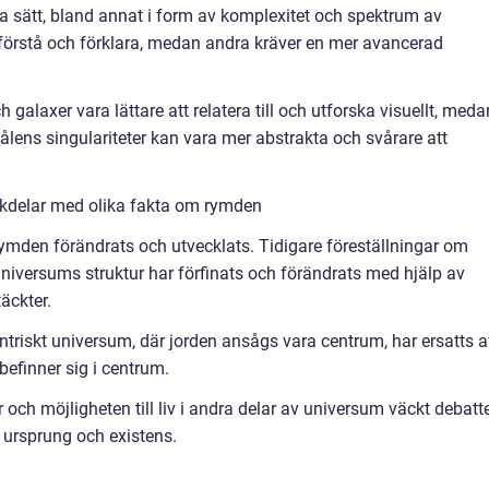
ra sätt, bland annat i form av komplexitet och spektrum av
t förstå och förklara, medan andra kräver en mer avancerad
 galaxer vara lättare att relatera till och utforska visuellt, meda
ålens singulariteter kan vara mer abstrakta och svårare att
ckdelar med olika fakta om rymden
ymden förändrats och utvecklats. Tidigare föreställningar om
universums struktur har förfinats och förändrats med hjälp av
äckter.
ntriskt universum, där jorden ansågs vara centrum, har ersatts a
 befinner sig i centrum.
och möjligheten till liv i andra delar av universum väckt debatt
 ursprung och existens.