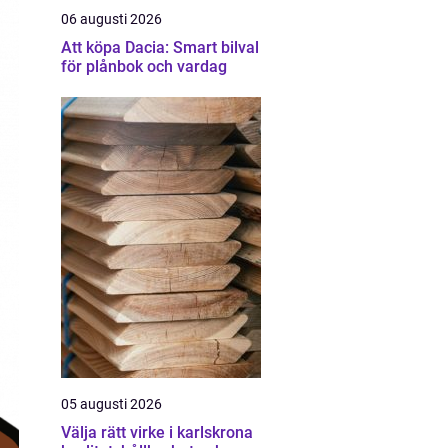
06 augusti 2026
Att köpa Dacia: Smart bilval
för plånbok och vardag
05 augusti 2026
Välja rätt virke i karlskrona