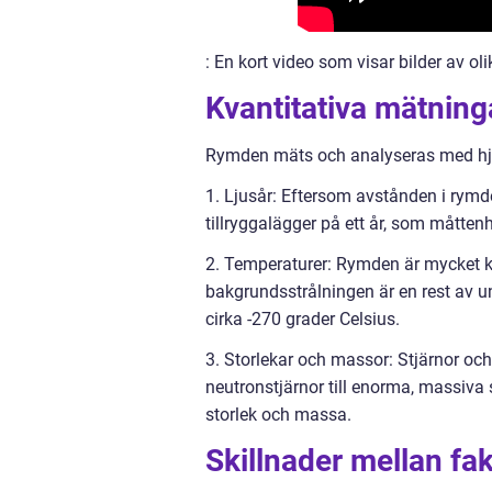
: En kort video som visar bilder av ol
Kvantitativa mätnin
Rymden mäts och analyseras med hjäl
1. Ljusår: Eftersom avstånden i rymde
tillryggalägger på ett år, som måttenh
2. Temperaturer: Rymden är mycket k
bakgrundsstrålningen är en rest av u
cirka -270 grader Celsius.
3. Storlekar och massor: Stjärnor oc
neutronstjärnor till enorma, massiva s
storlek och massa.
Skillnader mellan f