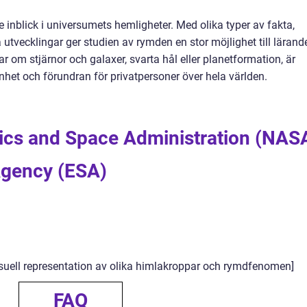
inblick i universumets hemligheter. Med olika typer av fakta,
 utvecklingar ger studien av rymden en stor möjlighet till lärand
r om stjärnor och galaxer, svarta hål eller planetformation, är
enhet och förundran för privatpersoner över hela världen.
tics and Space Administration (NAS
Agency (ESA)
isuell representation av olika himlakroppar och rymdfenomen]
FAQ