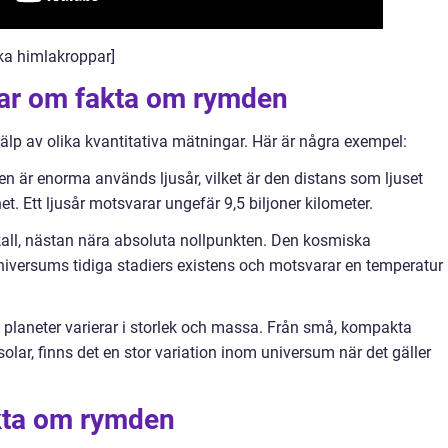
ika himlakroppar]
gar om fakta om rymden
p av olika kvantitativa mätningar. Här är några exempel:
n är enorma används ljusår, vilket är den distans som ljuset
et. Ett ljusår motsvarar ungefär 9,5 biljoner kilometer.
all, nästan nära absoluta nollpunkten. Den kosmiska
niversums tidiga stadiers existens och motsvarar en temperatur
h planeter varierar i storlek och massa. Från små, kompakta
olar, finns det en stor variation inom universum när det gäller
akta om rymden