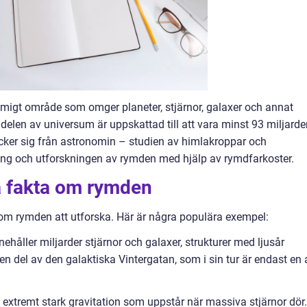
migt område som omger planeter, stjärnor, galaxer och annat
elen av universum är uppskattad till att vara minst 93 miljarde
äcker sig från astronomin – studien av himlakroppar och
ning och utforskningen av rymden med hjälp av rymdfarkoster.
ka fakta om rymden
a om rymden att utforska. Här är några populära exempel:
ehåller miljarder stjärnor och galaxer, strukturer med ljusår
ten del av den galaktiska Vintergatan, som i sin tur är endast en 
extremt stark gravitation som uppstår när massiva stjärnor dör.