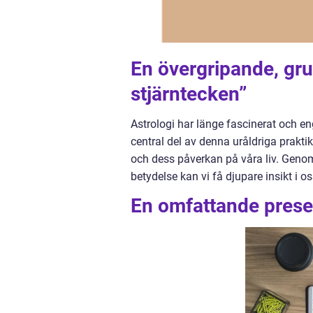
En övergripande, gru
stjärntecken”
Astrologi har länge fascinerat och e
central del av denna uråldriga prakt
och dess påverkan på våra liv. Genom
betydelse kan vi få djupare insikt i o
En omfattande presen