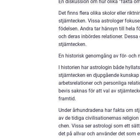
En diskussion om hur olika ”fakta om 
Det finns flera olika skolor eller rikt
stjärntecken. Vissa astrologer fokus
födelsen. Andra tar hänsyn till hela f
och deras inbördes relationer. Dessa 
stjärntecken.
En historisk genomgång av för- och n
I historien har astrologin både hylla
stjärntecken en djupgående kunskap s
arbetsrelationer och personliga relati
bevis saknas för att val av stjärnteck
framtid.
Under århundradena har fakta om stjä
av de tidiga civilisationernas religio
chen. Vissa ser astrologi som ett sätt
det på allvar och använder det som e