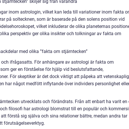
stjärntecken” skiljer sig från varandra
ningar inom astrologin, vilket kan leda till variationer inom fakta 
erar på soltecknen, som är baserade på den solens position vid
ödelsehoroskopet, vilket inkluderar de olika planeternas position
olika perspektiv ger olika insikter och tolkningar av fakta om
ackdelar med olika ”fakta om stjärntecken”
ts och ifrågasatts. För anhängare av astrologi är fakta om
om ger en förståelse för hjälp vid beslutsfattande,
oner. För skeptiker är det dock viktigt att påpeka att vetenskaplig
en har något medfött inflytande över individers personlighet elle
rntecken utvecklats och förändrats. Från att enbart ha varit en 
n och filosofi har astrologi blomstrat till en populär och kommersi
 att förstå sig själva och sina relationer bättre, medan andra tar
tt förutsägelseverktyg.