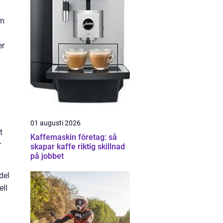
om
er
01 augusti 2026
t
Kaffemaskin företag: så
r
skapar kaffe riktig skillnad
på jobbet
del
ell