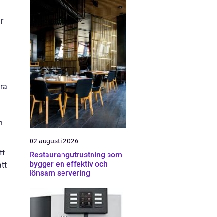
r
era
n
02 augusti 2026
tt
Restaurangutrustning som
bygger en effektiv och
att
lönsam servering