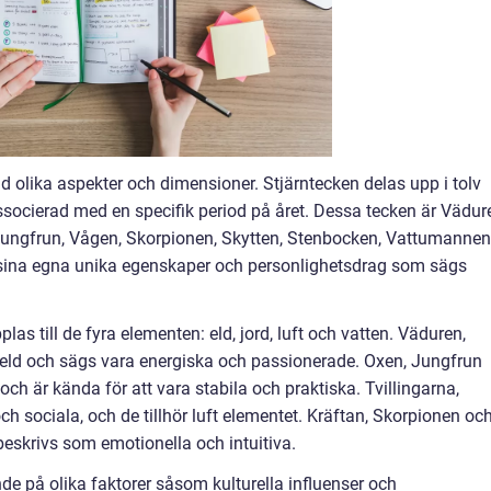
d olika aspekter och dimensioner. Stjärntecken delas upp i tolv
ssocierad med en specifik period på året. Dessa tecken är Vädur
, Jungfrun, Vågen, Skorpionen, Skytten, Stenbocken, Vattumannen
r sina egna unika egenskaper och personlighetsdrag som sägs
s till de fyra elementen: eld, jord, luft och vatten. Väduren,
t eld och sägs vara energiska och passionerade. Oxen, Jungfrun
och är kända för att vara stabila och praktiska. Tvillingarna,
 sociala, och de tillhör luft elementet. Kräftan, Skorpionen oc
beskrivs som emotionella och intuitiva.
de på olika faktorer såsom kulturella influenser och