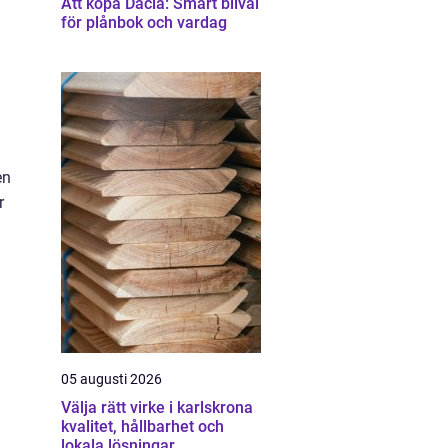
Att köpa Dacia: Smart bilval
för plånbok och vardag
en
r
05 augusti 2026
Välja rätt virke i karlskrona
kvalitet, hållbarhet och
lokala lösningar