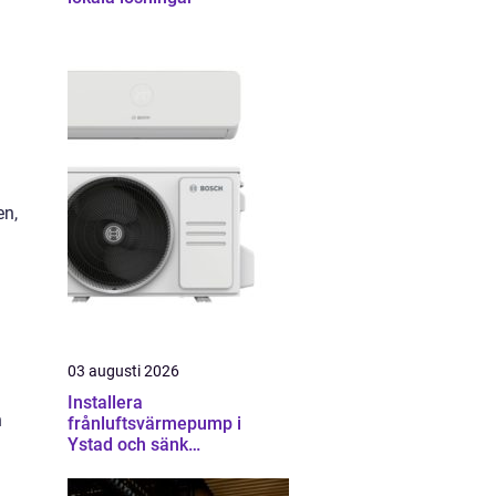
en,
03 augusti 2026
Installera
h
frånluftsvärmepump i
Ystad och sänk
energikostnaderna