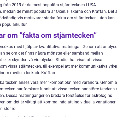
ng från 2019 är de mest populära stjärntecknen i USA
, medan de minst populära är Oxen, Fiskarna och Kräftan. Det ä
e nödvändigtvis motsvarar starka fakta om stjärntecken, utan kan
 populärkultur.
ar om ”fakta om stjärntecken”
rsökas med hjälp av kvantitativa mätningar. Genom att analys
 man se om det finns några mönster eller samband mellan
 eller skyddsnivå vid olyckor. Studier har visat att vissa
nom vissa stjärntecken, till exempel att mer kommunikativa yrke
g inom medicin lockade Kräftan.
giska tecken anses vara mer ”kompatibla” med varandra. Genom a
rntecken har forskare funnit att vissa tecken har större tendens 
en. Dessa mätningar ger en bredare förståelse för astrologins
ven om det är viktigt att komma ihåg att individuella variationer
 stor roll.