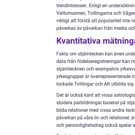
trendintressen. Enligt en undersökni
Vattumannen, Tvillingarna och Vågen
viktigt att förstå att popularitet int
påverkas av påverkan från media och
Kvantitativa mätning
Fakta om stjärntecken kan även unde
data från födelseregistreringar kan
stjärntecknen och exempelvis yrkesval
yrkesgrupper är överrepresenterade i
lockade Tvillingar och Att utbilda si
Det är också känt att vissa astrolo
studera parbildningar baserat på stjä
bilda relationer med vissa andra teck
påverkan på våra liv och relationer, ä
och personlighetsdrag också spelar en