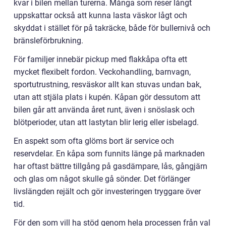
kvar i bilen mellan turerna. Många som reser långt
uppskattar också att kunna lasta väskor lågt och
skyddat i stället för på takräcke, både för bullernivå och
bränsleförbrukning.
För familjer innebär pickup med flakkåpa ofta ett
mycket flexibelt fordon. Veckohandling, barnvagn,
sportutrustning, resväskor allt kan stuvas undan bak,
utan att stjäla plats i kupén. Kåpan gör dessutom att
bilen går att använda året runt, även i snöslask och
blötperioder, utan att lastytan blir lerig eller isbelagd.
En aspekt som ofta glöms bort är service och
reservdelar. En kåpa som funnits länge på marknaden
har oftast bättre tillgång på gasdämpare, lås, gångjärn
och glas om något skulle gå sönder. Det förlänger
livslängden rejält och gör investeringen tryggare över
tid.
För den som vill ha stöd genom hela processen från val