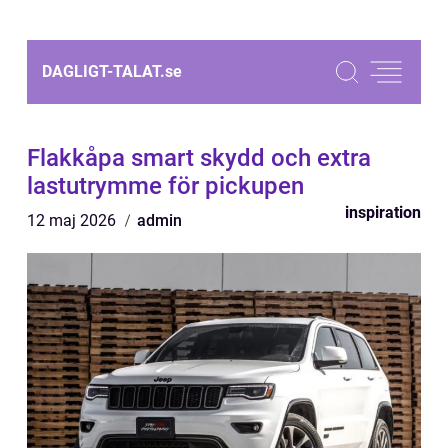
DAGLIGT-TALAT.
se
Flakkåpa smart skydd och extra
lastutrymme för pickupen
inspiration
12 maj 2026
admin