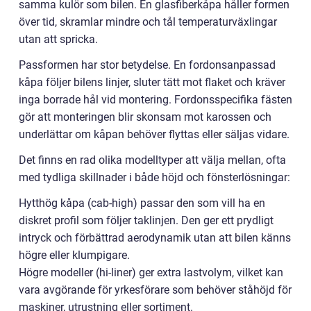
samma kulör som bilen. En glasfiberkåpa håller formen
över tid, skramlar mindre och tål temperaturväxlingar
utan att spricka.
Passformen har stor betydelse. En fordonsanpassad
kåpa följer bilens linjer, sluter tätt mot flaket och kräver
inga borrade hål vid montering. Fordonsspecifika fästen
gör att monteringen blir skonsam mot karossen och
underlättar om kåpan behöver flyttas eller säljas vidare.
Det finns en rad olika modelltyper att välja mellan, ofta
med tydliga skillnader i både höjd och fönsterlösningar:
Hytthög kåpa (cab-high) passar den som vill ha en
diskret profil som följer taklinjen. Den ger ett prydligt
intryck och förbättrad aerodynamik utan att bilen känns
högre eller klumpigare.
Högre modeller (hi-liner) ger extra lastvolym, vilket kan
vara avgörande för yrkesförare som behöver ståhöjd för
maskiner, utrustning eller sortiment.