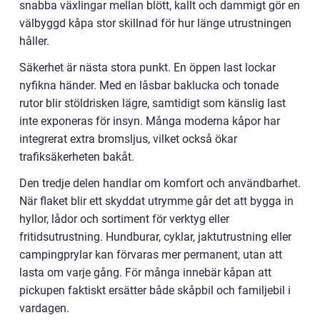
snabba växlingar mellan blött, kallt och dammigt gör en
välbyggd kåpa stor skillnad för hur länge utrustningen
håller.
Säkerhet är nästa stora punkt. En öppen last lockar
nyfikna händer. Med en låsbar baklucka och tonade
rutor blir stöldrisken lägre, samtidigt som känslig last
inte exponeras för insyn. Många moderna kåpor har
integrerat extra bromsljus, vilket också ökar
trafiksäkerheten bakåt.
Den tredje delen handlar om komfort och användbarhet.
När flaket blir ett skyddat utrymme går det att bygga in
hyllor, lådor och sortiment för verktyg eller
fritidsutrustning. Hundburar, cyklar, jaktutrustning eller
campingprylar kan förvaras mer permanent, utan att
lasta om varje gång. För många innebär kåpan att
pickupen faktiskt ersätter både skåpbil och familjebil i
vardagen.