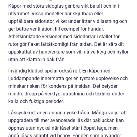
Kåpor med stora sidoglas ger bra sikt bakåt och in i
utrymmet. Vissa modeller har skjutbara eller
uppfällbara sidorutor, vilket underlättar vid lastning och
ger bättre ventilation, till exempel för hundar.
Arbetsinriktade versioner med sidodörrar i stället för
rutor gör flaket lättåtkomligt från sidan. Det är särskilt
uppskattat av hantverkare som vill nå verktyg och hyllor
utan att klättra in bakifrån.
Invändig klädsel spelar också roll. En kåpa med
ljuddämpande innermatta ger en tystare upplevelse och
minskar risken för kondens på insidan. Det betyder
mindre dropp på verktyg, utrustning och textilier under
kalla och fuktiga perioder.
Låssystemet är en annan nyckelfråga. Många väljer att
uppgradera till mer avancerade lås där bakluckan kan
öppnas utan nyckel när låset står i öppet läge, men
ändå låsas snabbt vid behov. För den som använder