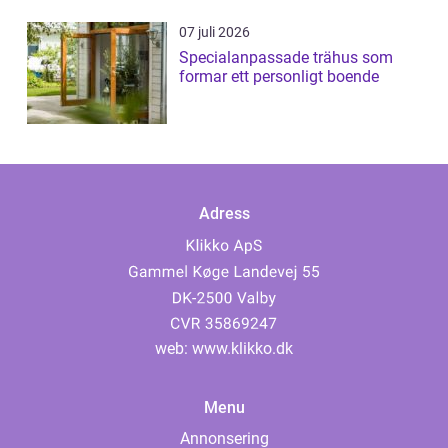
07 juli 2026
Specialanpassade trähus som
formar ett personligt boende
Adress
web:
www.klikko.dk
Menu
Annonsering