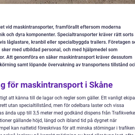
itet vid maskintransporter, framförallt eftersom moderna
nik och dyra komponenter. Specialtransporter kräver rätt sorts
s låglastare, kranbil eller specialbyggda trailers. Företagen s
ning sker med utbildad personal, och med hjälpmedel som
ador. Att genomföra en säker maskintransport kräver dessutom
 körning samt löpande övervakning av transportens tillstånd oc
g för maskintransport i Skåne
igt att känna till de lagar och regler som gäller. Ett vanligt ekip
brett utan specialtillstånd, men för odelbara laster och vissa
as ända upp till 3,5 meter med godkänd dispens från Trafikverke
ktioner gällande höjd, längd och ibland tid på dygnet när
mpel kan nattetid föreskrivas för att minska störningar i trafiken