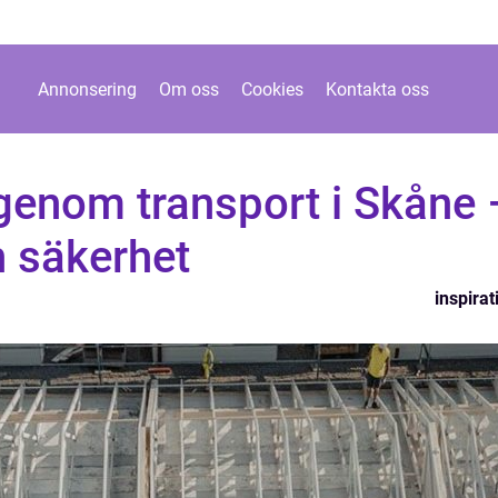
Annonsering
Om oss
Cookies
Kontakta oss
genom transport i Skåne 
h säkerhet
inspirat