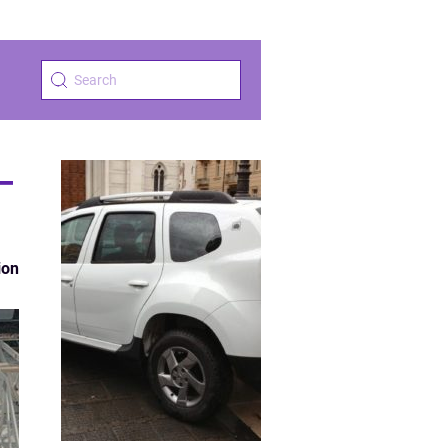
–
ion