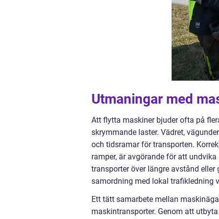
Utmaningar med mask
Att flytta maskiner bjuder ofta på fle
skrymmande laster. Vädret, vägunderl
och tidsramar för transporten. Korrekt
ramper, är avgörande för att undvika
transporter över längre avstånd ell
samordning med lokal trafikledning va
Ett tätt samarbete mellan maskinägare
maskintransporter. Genom att utbyta 