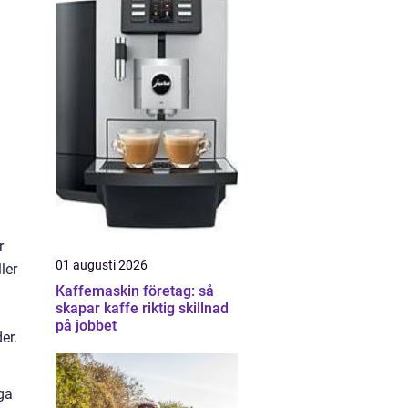
r
01 augusti 2026
ler
Kaffemaskin företag: så
skapar kaffe riktig skillnad
på jobbet
er.
ga