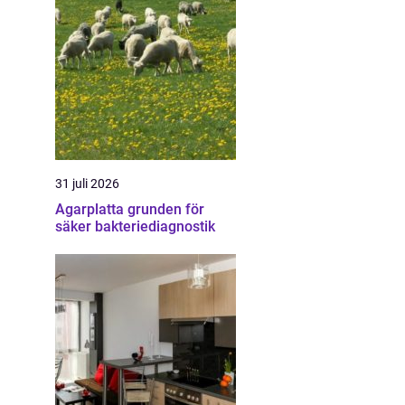
31 juli 2026
Agarplatta grunden för
säker bakteriediagnostik