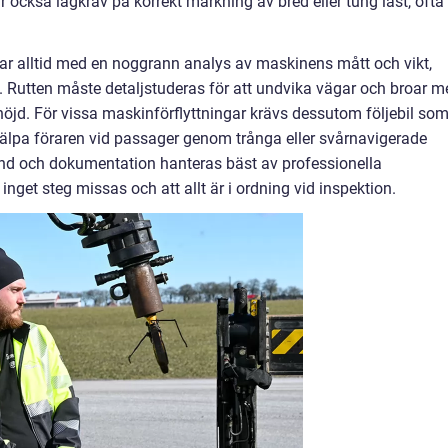
r också lagkrav på korrekt märkning av bred eller tung last, ofta
ar alltid med en noggrann analys av maskinens mått och vikt,
. Rutten måste detaljstuderas för att undvika vägar och broar m
 höjd. För vissa maskinförflyttningar krävs dessutom följebil so
 hjälpa föraren vid passager genom trånga eller svårnavigerade
stånd och dokumentation hanteras bäst av professionella
 inget steg missas och att allt är i ordning vid inspektion.