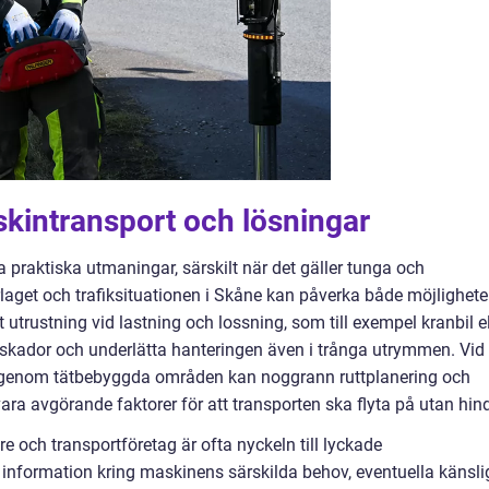
intransport och lösningar
ra praktiska utmaningar, särskilt när det gäller tunga och
aget och trafiksituationen i Skåne kan påverka både möjlighete
 utrustning vid lastning och lossning, som till exempel kranbil el
 skador och underlätta hanteringen även i trånga utrymmen. Vid
er genom tätbebyggda områden kan noggrann ruttplanering och
ra avgörande faktorer för att transporten ska flyta på utan hind
 och transportföretag är ofta nyckeln till lyckade
information kring maskinens särskilda behov, eventuella känsli