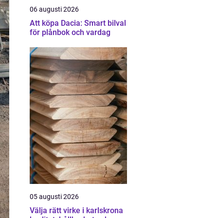
06 augusti 2026
Att köpa Dacia: Smart bilval
för plånbok och vardag
05 augusti 2026
Välja rätt virke i karlskrona