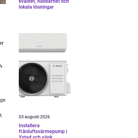
kvalitet, hållbarhet och
lokala lösningar
er
h
age
t.
03 augusti 2026
Installera
frånluftsvärmepump i
Ystad och sänk