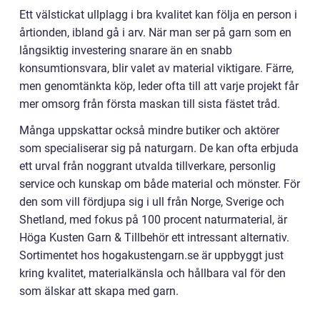
Ett välstickat ullplagg i bra kvalitet kan följa en person i
årtionden, ibland gå i arv. När man ser på garn som en
långsiktig investering snarare än en snabb
konsumtionsvara, blir valet av material viktigare. Färre,
men genomtänkta köp, leder ofta till att varje projekt får
mer omsorg från första maskan till sista fästet tråd.
Många uppskattar också mindre butiker och aktörer
som specialiserar sig på naturgarn. De kan ofta erbjuda
ett urval från noggrant utvalda tillverkare, personlig
service och kunskap om både material och mönster. För
den som vill fördjupa sig i ull från Norge, Sverige och
Shetland, med fokus på 100 procent naturmaterial, är
Höga Kusten Garn & Tillbehör ett intressant alternativ.
Sortimentet hos hogakustengarn.se är uppbyggt just
kring kvalitet, materialkänsla och hållbara val för den
som älskar att skapa med garn.