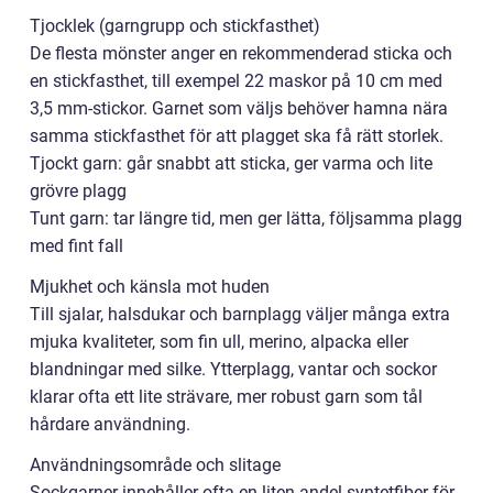
Tjocklek (garngrupp och stickfasthet)
De flesta mönster anger en rekommenderad sticka och
en stickfasthet, till exempel 22 maskor på 10 cm med
3,5 mm-stickor. Garnet som väljs behöver hamna nära
samma stickfasthet för att plagget ska få rätt storlek.
Tjockt garn: går snabbt att sticka, ger varma och lite
grövre plagg
Tunt garn: tar längre tid, men ger lätta, följsamma plagg
med fint fall
Mjukhet och känsla mot huden
Till sjalar, halsdukar och barnplagg väljer många extra
mjuka kvaliteter, som fin ull, merino, alpacka eller
blandningar med silke. Ytterplagg, vantar och sockor
klarar ofta ett lite strävare, mer robust garn som tål
hårdare användning.
Användningsområde och slitage
Sockgarner innehåller ofta en liten andel syntetfiber för