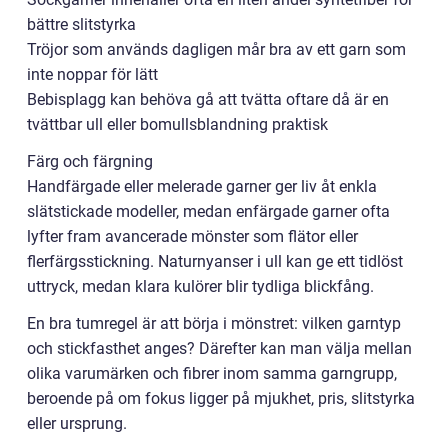
bättre slitstyrka
Tröjor som används dagligen mår bra av ett garn som
inte noppar för lätt
Bebisplagg kan behöva gå att tvätta oftare då är en
tvättbar ull eller bomullsblandning praktisk
Färg och färgning
Handfärgade eller melerade garner ger liv åt enkla
slätstickade modeller, medan enfärgade garner ofta
lyfter fram avancerade mönster som flätor eller
flerfärgsstickning. Naturnyanser i ull kan ge ett tidlöst
uttryck, medan klara kulörer blir tydliga blickfång.
En bra tumregel är att börja i mönstret: vilken garntyp
och stickfasthet anges? Därefter kan man välja mellan
olika varumärken och fibrer inom samma garngrupp,
beroende på om fokus ligger på mjukhet, pris, slitstyrka
eller ursprung.