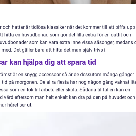
h hattar är tidlösa klassiker när det kommer till att piffa upp
att hitta en huvudbonad som gör det lilla extra för en outfit och
ga huvudbonader som kan vara extra inne vissa säsonger, medans 
 med. Det gäller bara att hitta det man själv trivs i.
r kan hjälpa dig att spara tid
främst är en snygg accessoar så är de dessutom många gånger
tid på morgonen. De allra flesta har nog någon gång vaknat lit
sa som en tok till arbete eller skola. Sådana tillfällen kan en
ld värd eftersom man helt enkelt kan dra på den på huvudet och
ur håret ser ut.