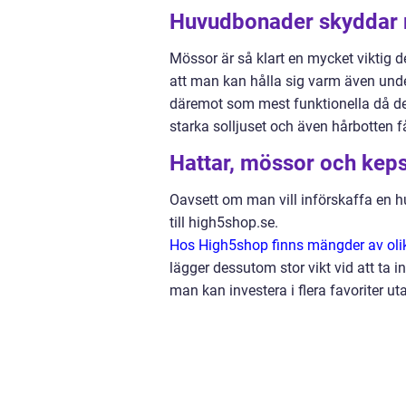
Huvudbonader skyddar 
Mössor är så klart en mycket viktig d
att man kan hålla sig varm även under
däremot som mest funktionella då det
starka solljuset och även hårbotten f
Hattar, mössor och kepsar
Oavsett om man vill införskaffa en h
till high5shop.se.
Hos High5shop finns mängder av olik
lägger dessutom stor vikt vid att ta 
man kan investera i flera favoriter ut