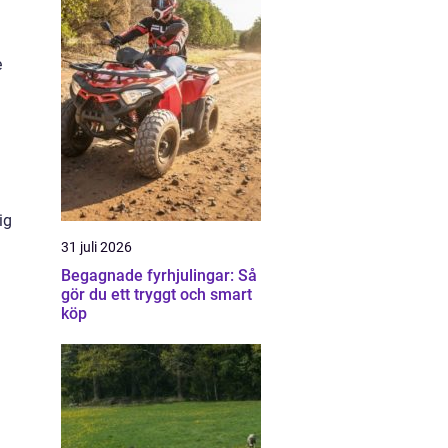
e
ig
31 juli 2026
Begagnade fyrhjulingar: Så
gör du ett tryggt och smart
köp