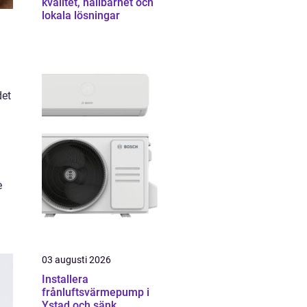
kvalitet, hållbarhet och
lokala lösningar
det
e
03 augusti 2026
Installera
frånluftsvärmepump i
Ystad och sänk