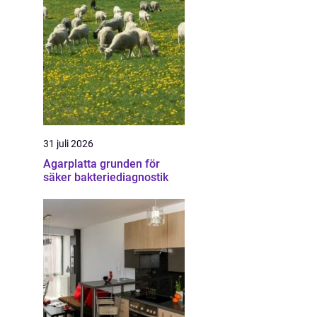
31 juli 2026
Agarplatta grunden för
säker bakteriediagnostik