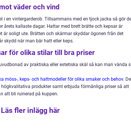
mot väder och vind
el i en vintergarderob. Tillsammans med en tjock jacka så gör d
 årets kallaste dagar. Hattar med brett brätte och kepsar är
 är soligt ute. Brätten och skärmar skyddar ögonen från det
år skydd när man bär hatt eller keps.
 för olika stilar till bra priser
uvudbonad av praktiska eller estetiska skäl så kan man vända s
a möss-, keps- och hattmodeller för olika smaker och behov.
De
in högkvalitativa produkter samt erbjuda förmånliga priser så att
an att bli ruinerad på kuppen.
Läs fler inlägg här