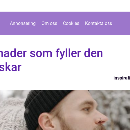
Annonsering
Om oss
Cookies
Kontakta oss
nader som fyller den
skar
inspirat