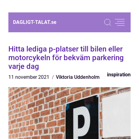
DAGLIGT-TALAT.
se
Hitta lediga p-platser till bilen eller
motorcykeln för bekväm parkering
varje dag
inspiration
11 november 2021
Viktoria Uddenholm