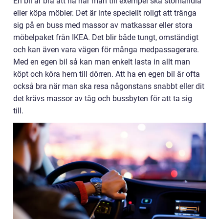
En bil är bra att ha när man till exempel ska storhandla
eller köpa möbler. Det är inte speciellt roligt att tränga
sig på en buss med massor av matkassar eller stora
möbelpaket från IKEA. Det blir både tungt, omständigt
och kan även vara vägen för många medpassagerare.
Med en egen bil så kan man enkelt lasta in allt man
köpt och köra hem till dörren. Att ha en egen bil är ofta
också bra när man ska resa någonstans snabbt eller dit
det krävs massor av tåg och bussbyten för att ta sig
till.