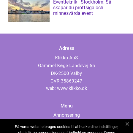
Eventteknik i Stockholm: Så
skapar du proffsiga och
minnesvärda event
Adress
web:
www.klikko.dk
Menu
Annonsering
Om oss
På vores website bruges cookies til at huske dine indstillinger,
Cookies
statistik og personalisering af indhold og annoncer. Denne