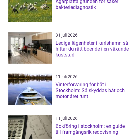
Agarplatta grunden för säker
bakteriediagnostik
31 juli 2026
Lediga lägenheter i karlshamn så
hittar du rätt boende i en växande
kuststad
11 juli 2026
Vinterförvaring för båt i
Stockholm: Så skyddas båt och
motor året runt
11 juli 2026
Bokföring i stockholm: en guide
till framgångsrik redovisning