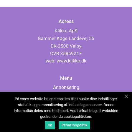
Adress
web:
www.klikko.dk
Menu
Annonsering
Om oss
På vores website bruges cookies til at huske dine indstillinger,
Cookies
statistik og personalisering af indhold og annoncer. Denne
information deles med tredjepart. Ved fortsat brug af websiden
Kontakta oss
godkender du cookiepolitikken.
Sitemap
Ok
Privatlivspolitik