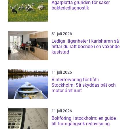
Agarplatta grunden för säker
bakteriediagnostik
31 juli 2026
Lediga lägenheter i karlshamn så
hittar du rätt boende i en växande
kuststad
11 juli 2026
Vinterförvaring för båt i
Stockholm: Så skyddas båt och
motor året runt
11 juli 2026
Bokföring i stockholm: en guide
till framgångsrik redovisning