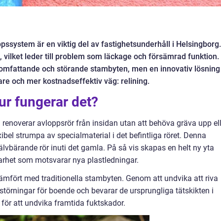
ssystem är en viktig del av fastighetsunderhåll i Helsingborg.
 vilket leder till problem som läckage och försämrad funktion.
it omfattande och störande stambyten, men en innovativ lösning
re och mer kostnadseffektiv väg: relining.
hur fungerar det?
renoverar avloppsrör från insidan utan att behöva gräva upp ell
exibel strumpa av specialmaterial i det befintliga röret. Denna
jälvbärande rör inuti det gamla. På så vis skapas en helt ny yta
lbarhet som motsvarar nya plastledningar.
jämfört med traditionella stambyten. Genom att undvika att riva
örningar för boende och bevarar de ursprungliga tätskikten i
 för att undvika framtida fuktskador.