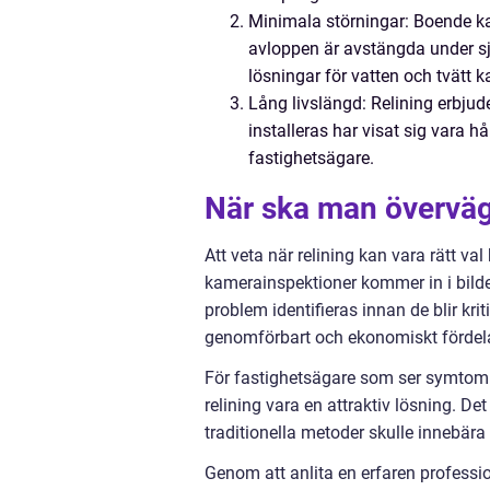
Minimala störningar: Boende ka
avloppen är avstängda under sjä
lösningar för vatten och tvätt k
Lång livslängd: Relining erbjud
installeras har visat sig vara håll
fastighetsägare.
När ska man överväg
Att veta när relining kan vara rätt val
kamerainspektioner kommer in i bil
problem identifieras innan de blir krit
genomförbart och ekonomiskt fördela
För fastighetsägare som ser symtom p
relining vara en attraktiv lösning. De
traditionella metoder skulle innebä
Genom att anlita en erfaren professio