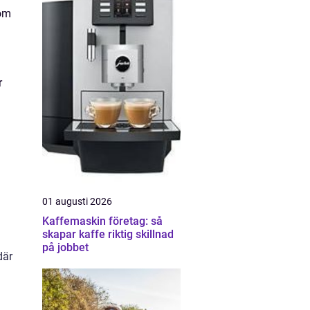
 om
r
01 augusti 2026
Kaffemaskin företag: så
skapar kaffe riktig skillnad
på jobbet
där