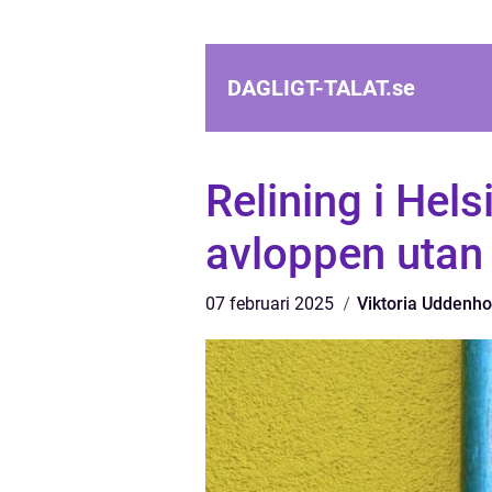
DAGLIGT-TALAT.
se
Relining i Hel
avloppen utan 
07 februari 2025
Viktoria Uddenh