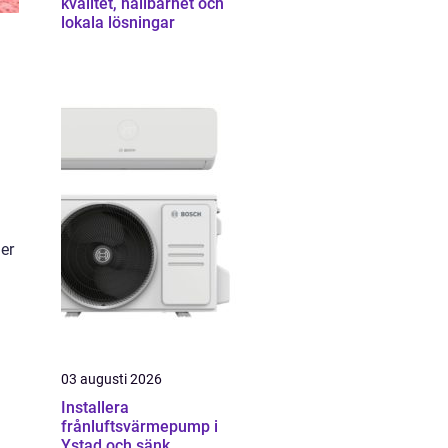
kvalitet, hållbarhet och
lokala lösningar
er
03 augusti 2026
Installera
frånluftsvärmepump i
Ystad och sänk