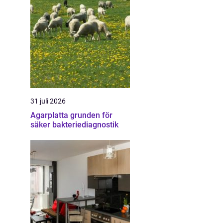
31 juli 2026
Agarplatta grunden för
säker bakteriediagnostik