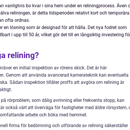
n vanligtvis bo kvar i sina hem under en reliningprocess. Även
lva reliningen, är detta tidsperioden relativt kort och temporära
an ofta ordnas.
er en lösning som är designad för att hålla. Det nya fodret som
bart i upp till 50 år, vilket gör det till en långsiktig investering fö
a relining?
 kräver en initial inspektion av rörens skick. Det är här
den. Genom att använda avancerad kamerateknik kan eventuella
iska. Sådan inspektion tillåter proffs att avgöra om relining är
ktigt.
å rörproblem, som dålig avrinning eller frekventa stopp, kan
t är också värt att överväga för fastigheter med äldre rörsystem, 
ra omfattande arbete och böka med hemmet.
nell firma för bedömning och utförande av relining säkerställer