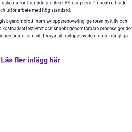
r riskerna för framtida problem. Företag som Proncab erbjuder
ch utför arbete med hög standard.
ogisk genombrott inom avloppsrenovering, ge rören nytt liv och
s kostnadseffektivitet och snabbt genomförbara process gör de
tighetsägare som vill förnya sitt avloppssystem utan krångliga
Läs fler inlägg här