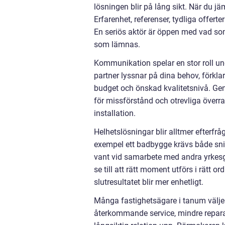
lösningen blir på lång sikt. När du jäm
Erfarenhet, referenser, tydliga offerte
En seriös aktör är öppen med vad som
som lämnas.
Kommunikation spelar en stor roll un
partner lyssnar på dina behov, förklara
budget och önskad kvalitetsnivå. Gen
för missförstånd och otrevliga överras
installation.
Helhetslösningar blir alltmer efterfr
exempel ett badbygge krävs både snick
vant vid samarbete med andra yrkesgr
se till att rätt moment utförs i rätt 
slutresultatet blir mer enhetligt.
Många fastighetsägare i tanum väljer
återkommande service, mindre repara