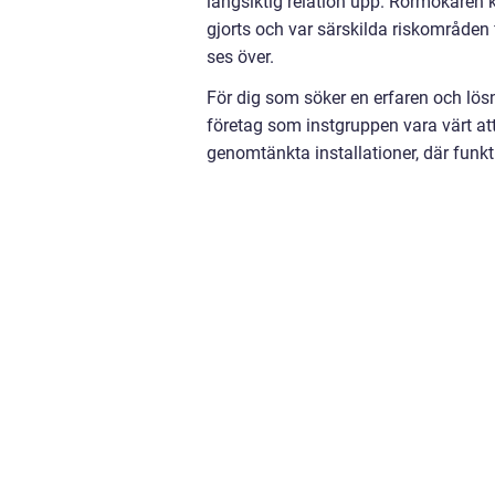
långsiktig relation upp. Rörmokaren k
gjorts och var särskilda riskområden
ses över.
För dig som söker en erfaren och lös
företag som instgruppen vara värt at
genomtänkta installationer, där funkt