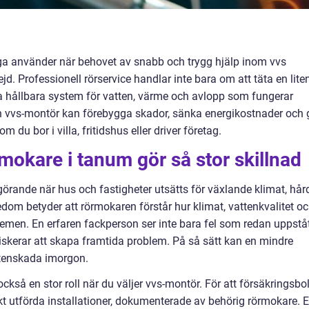
a använder när behovet av snabb och trygg hjälp inom vvs
Professionell rörservice handlar inte bara om att täta en lite
a hållbara system för vatten, värme och avlopp som fungerar
ren vvs-montör kan förebygga skador, sänka energikostnader och 
m du bor i villa, fritidshus eller driver företag.
rmokare i tanum gör så stor skillnad
görande när hus och fastigheter utsätts för växlande klimat, hår
edom betyder att rörmokaren förstår hur klimat, vattenkvalitet o
emen. En erfaren fackperson ser inte bara fel som redan uppståt
riskerar att skapa framtida problem. På så sätt kan en mindre
ttenskada imorgon.
ckså en stor roll när du väljer vvs-montör. För att försäkringsbo
kt utförda installationer, dokumenterade av behörig rörmokare. 