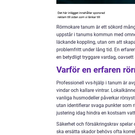
Rörmokare tanum är ett sökord mång
uppstår i tanums kommun med omnejd. 
läckande koppling, utan om att skap
problemfritt under lång tid. En erfa
en betydligt tryggare vardag, oavsett o
Varför en erfaren rö
Professionell vvs-hjälp i tanum är av
vindar och kallare vintrar. Lokalkänn
vanliga husmodeller påverkar rörsyst
utan identifierar svaga punkter som 
justering idag hindra en kostsam va
Säkerhet och försäkringskrav spelar o
ska ersätta skador behövs ofta korre