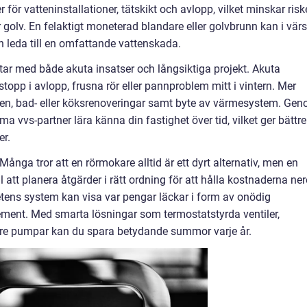
för vatteninstallationer, tätskikt och avlopp, vilket minskar ris
golv. En felaktigt moneterad blandare eller golvbrunn kan i värs
edan leda till en omfattande vattenskada.
tar med både akuta insatser och långsiktiga projekt. Akuta
topp i avlopp, frusna rör eller pannproblem mitt i vintern. Mer
en, bad- eller köksrenoveringar samt byte av värmesystem. Ge
vvs-partner lära känna din fastighet över tid, vilket ger bättre
er.
ånga tror att en rörmokare alltid är ett dyrt alternativ, men en
ll att planera åtgärder i rätt ordning för att hålla kostnaderna ner
ns system kan visa var pengar läckar i form av onödig
lement. Med smarta lösningar som termostatstyrda ventiler,
vare pumpar kan du spara betydande summor varje år.