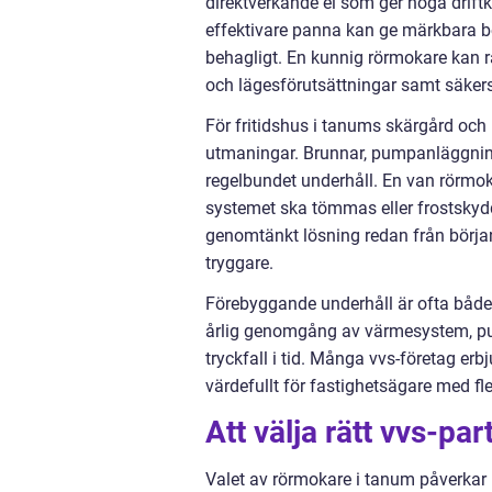
direktverkande el som ger höga driftk
effektivare panna kan ge märkbara b
behagligt. En kunnig rörmokare kan rä
och lägesförutsättningar samt säkerstä
För fritidshus i tanums skärgård och
utmaningar. Brunnar, pumpanläggning
regelbundet underhåll. En van rörmoka
systemet ska tömmas eller frostskyd
genomtänkt lösning redan från börja
tryggare.
Förebyggande underhåll är ofta både bi
årlig genomgång av värmesystem, pump
tryckfall i tid. Många vvs-företag erb
värdefullt för fastighetsägare med fle
Att välja rätt vvs-pa
Valet av rörmokare i tanum påverkar i