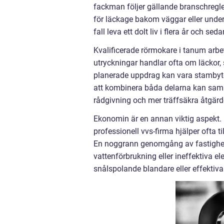
fackman följer gällande branschregler 
för läckage bakom väggar eller under 
fall leva ett dolt liv i flera år och s
Kvalificerade rörmokare i tanum arbe
utryckningar handlar ofta om läckor, s
planerade uppdrag kan vara stambyt
att kombinera båda delarna kan samma 
rådgivning och mer träffsäkra åtgärd
Ekonomin är en annan viktig aspekt. M
professionell vvs-firma hjälper ofta ti
En noggrann genomgång av fastighete
vattenförbrukning eller ineffektiva e
snålspolande blandare eller effekti