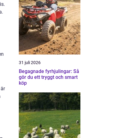
is.
a.
en
31 juli 2026
Begagnade fyrhjulingar: Så
gör du ett tryggt och smart
köp
 är
h