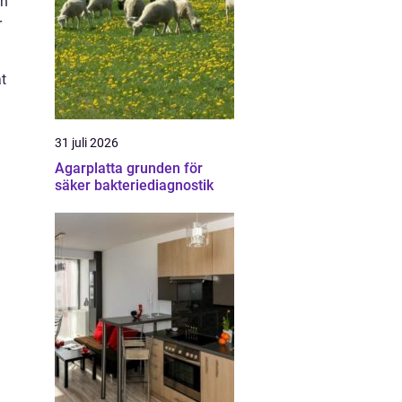
an
r
t
31 juli 2026
Agarplatta grunden för
säker bakteriediagnostik