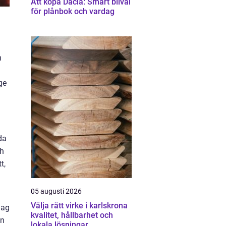
Att köpa Dacia: Smart bilval
för plånbok och vardag
n
ge
da
ch
t,
05 augusti 2026
Välja rätt virke i karlskrona
lag
kvalitet, hållbarhet och
En
lokala lösningar