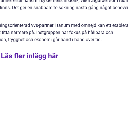
änner efter hand till systemens historik, vilka åtgärder som red
 finns. Det ger en snabbare felsökning nästa gång något behöve
ningsorienterad vvs-partner i tanum med omnejd kan ett etablera
t titta närmare på. Instgruppen har fokus på hållbara och
ion, trygghet och ekonomi går hand i hand över tid.
Läs fler inlägg här