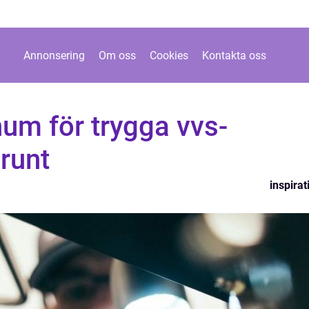
Annonsering
Om oss
Cookies
Kontakta oss
um för trygga vvs-
 runt
inspirat