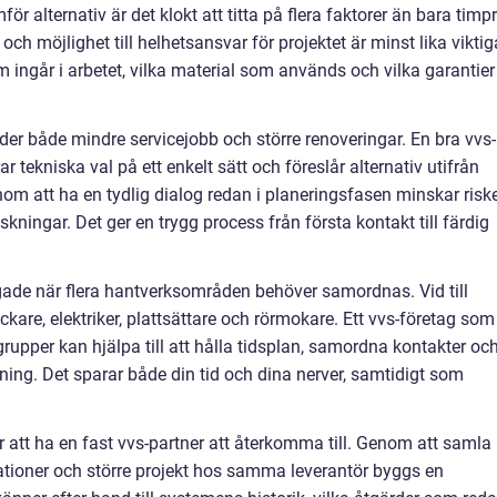
för alternativ är det klokt att titta på flera faktorer än bara timpr
r och möjlighet till helhetsansvar för projektet är minst lika viktig
 ingår i arbetet, vilka material som används och vilka garantier
der både mindre servicejobb och större renoveringar. En bra vvs-
r tekniska val på ett enkelt sätt och föreslår alternativ utifrån
om att ha en tydlig dialog redan i planeringsfasen minskar risk
kningar. Det ger en trygg process från första kontakt till färdig
ågade när flera hantverksområden behöver samordnas. Vid till
are, elektriker, plattsättare och rörmokare. Ett vvs-företag som
upper kan hjälpa till att hålla tidsplan, samordna kontakter oc
ordning. Det sparar både din tid och dina nerver, samtidigt som
 att ha en fast vvs-partner att återkomma till. Genom att samla
tioner och större projekt hos samma leverantör byggs en