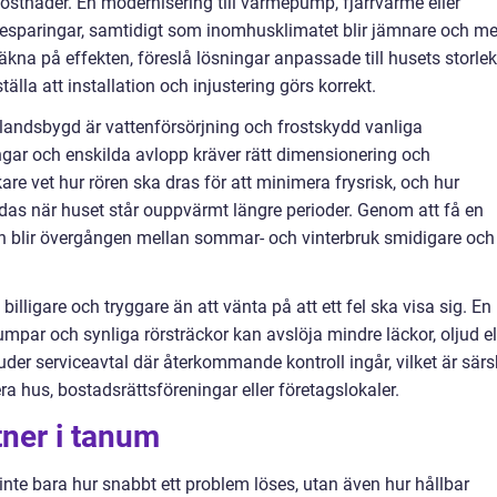
ostnader. En modernisering till värmepump, fjärrvärme eller
esparingar, samtidigt som inomhusklimatet blir jämnare och me
kna på effekten, föreslå lösningar anpassade till husets storlek
lla att installation och injustering görs korrekt.
 landsbygd är vattenförsörjning och frostskydd vanliga
ar och enskilda avlopp kräver rätt dimensionering och
re vet hur rören ska dras för att minimera frysrisk, och hur
das när huset står ouppvärmt längre perioder. Genom att få en
n blir övergången mellan sommar- och vinterbruk smidigare och
lligare och tryggare än att vänta på att ett fel ska visa sig. En
ar och synliga rörsträckor kan avslöja mindre läckor, oljud el
juder serviceavtal där återkommande kontroll ingår, vilket är särsk
ra hus, bostadsrättsföreningar eller företagslokaler.
rtner i tanum
nte bara hur snabbt ett problem löses, utan även hur hållbar