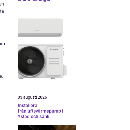
ken
ta
nom
e.
03 augusti 2026
Installera
frånluftsvärmepump i
Ystad och sänk
energikostnaderna