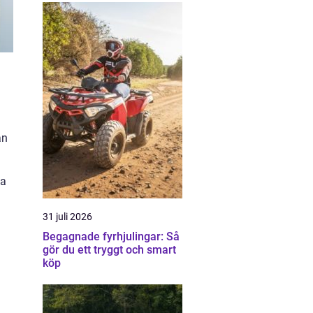
an
ka
31 juli 2026
Begagnade fyrhjulingar: Så
gör du ett tryggt och smart
köp