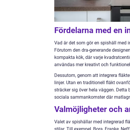
Fördelarna med en in
Vad är det som gör en spishäll med in
Förutom den dra-generande designen 
kompakta kök, där varje kvadratcentim
användas mer kreativt och funktionell
Dessutom, genom att integrera fläkten
linjer. Utan en traditionell fläkt ova
sträcker sig över hela väggen. Detta bi
sociala sammankomster där matlagnin
Valmöjligheter och 
Valet av spishällar med integrerad fl
stilar. Till exempel, Bora, Franke, N