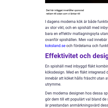
I dagens moderna kök är både funktio
av stor vikt, och en spishäll med inby
bara en effektiv matlagningsyta utan
ovanför spishällen. Men vad innebär 
koksland.se
och fördelarna och funk
Effektivitet och desi
En spishäll med inbyggd fläkt kombine
köksdesign. Med en fläkt integrerad d
innebär att köket hålls fräscht utan a
utrymme.
Den moderna designen hos dessa spish
gör dem till ett populärt val bland de
är prestandan anmärkningsvärd dessa e