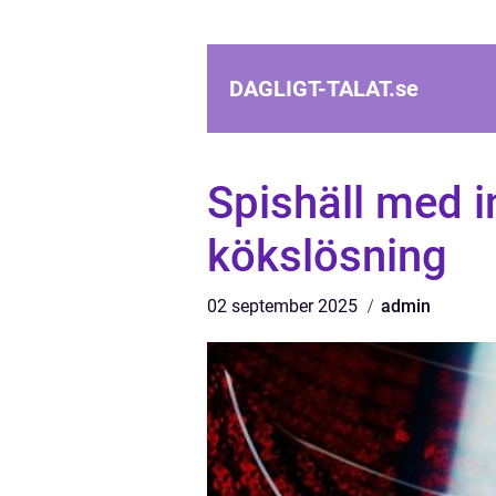
DAGLIGT-TALAT.
se
Spishäll med i
kökslösning
02 september 2025
admin