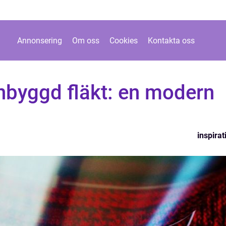
Annonsering
Om oss
Cookies
Kontakta oss
nbyggd fläkt: en modern
inspirat