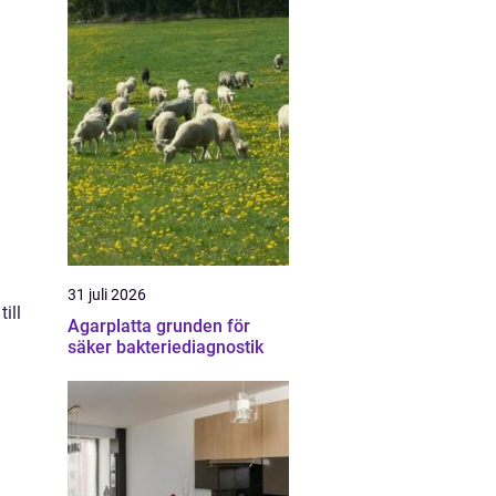
n
n
31 juli 2026
ill
Agarplatta grunden för
säker bakteriediagnostik