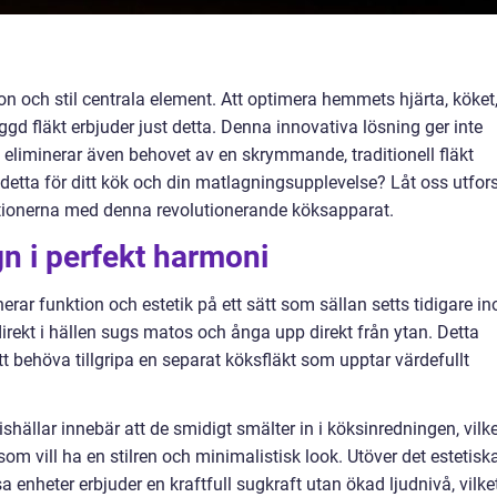
n och stil centrala element. Att optimera hemmets hjärta, köket,
ggd fläkt erbjuder just detta. Denna innovativa lösning ger inte
 eliminerar även behovet av en skrymmande, traditionell fläkt
detta för ditt kök och din matlagningsupplevelse? Låt oss utfor
tionerna med denna revolutionerande köksapparat.
gn i perfekt harmoni
rar funktion och estetik på ett sätt som sällan setts tidigare i
irekt i hällen sugs matos och ånga upp direkt från ytan. Detta
tt behöva tillgripa en separat köksfläkt som upptar värdefullt
ällar innebär att de smidigt smälter in i köksinredningen, vilke
 som vill ha en stilren och minimalistisk look. Utöver det estetisk
nheter erbjuder en kraftfull sugkraft utan ökad ljudnivå, vilke