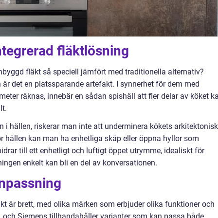
tegrerad fläktlösning
byggd fläkt så speciell jämfört med traditionella alternativ?
är det en platssparande artefakt. I synnerhet för dem med
eter räknas, innebär en sådan spishäll att fler delar av köket k
t.
 i hällen, riskerar man inte att underminera kökets arkitektonis
nför hällen kan man ha enhetliga skåp eller öppna hyllor som
drar till ett enhetligt och luftigt öppet utrymme, idealiskt för
gen enkelt kan bli en del av konversationen.
anpassning
äkt är brett, med olika märken som erbjuder olika funktioner och
eff, och Siemens tillhandahåller varianter som kan passa både