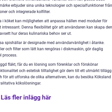
ärke erbjuder sina unika teknologier och specialfunktioner frå
ner och integrerade kolfilter.
a i köket kan möjligheten att anpassa hällen med moduler för
lt intressant. Denna flexibilitet gör att användaren kan skapa de
vsett hur deras kulinariska behov ser ut.
essa spishällar är designade med användarvänlighet i åtanke.
er och filter som lätt kan rengöras i diskmaskin, gör daglig
l process.
ggd fläkt, får du en lösning som förenklar och förskönar
nalitet och estetisk tilltalighet gör dem till ett utmärkt tillägg t
 för att utforska de olika alternativen, kan du besöka Köksland
alitativa kökslösningar.
Läs fler inlägg här