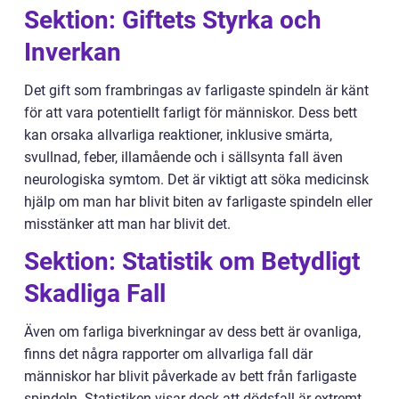
Sektion: Giftets Styrka och
Inverkan
Det gift som frambringas av farligaste spindeln är känt
för att vara potentiellt farligt för människor. Dess bett
kan orsaka allvarliga reaktioner, inklusive smärta,
svullnad, feber, illamående och i sällsynta fall även
neurologiska symtom. Det är viktigt att söka medicinsk
hjälp om man har blivit biten av farligaste spindeln eller
misstänker att man har blivit det.
Sektion: Statistik om Betydligt
Skadliga Fall
Även om farliga biverkningar av dess bett är ovanliga,
finns det några rapporter om allvarliga fall där
människor har blivit påverkade av bett från farligaste
spindeln. Statistiken visar dock att dödsfall är extremt