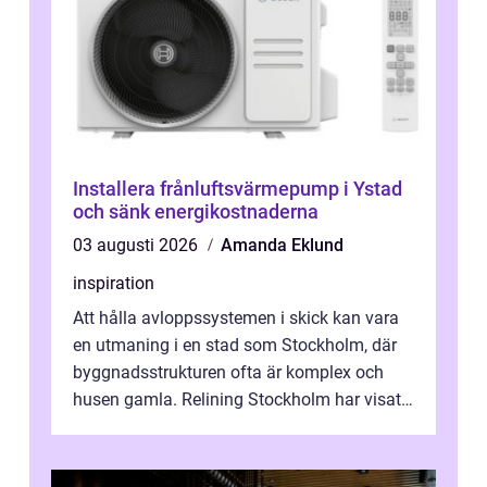
Installera frånluftsvärmepump i Ystad
och sänk energikostnaderna
03 augusti 2026
Amanda Eklund
inspiration
Att hålla avloppssystemen i skick kan vara
en utmaning i en stad som Stockholm, där
byggnadsstrukturen ofta är komplex och
husen gamla. Relining Stockholm har visat
sig vara en revolutionerande metod ...