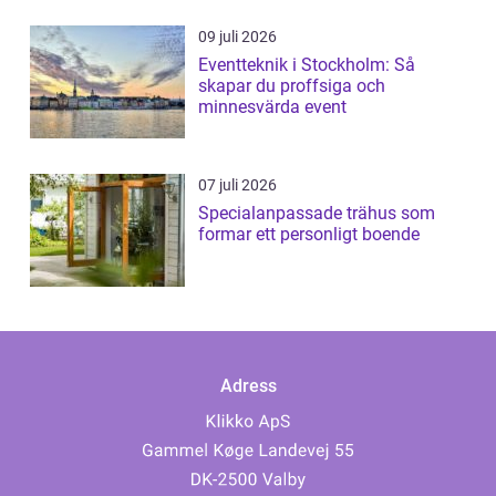
09 juli 2026
Eventteknik i Stockholm: Så
skapar du proffsiga och
minnesvärda event
07 juli 2026
Specialanpassade trähus som
formar ett personligt boende
Adress