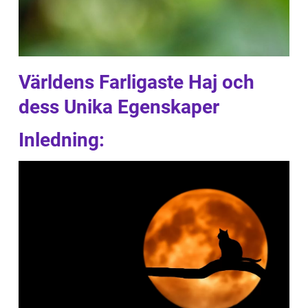
Världens Farligaste Haj och
dess Unika Egenskaper
Inledning: