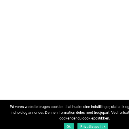
På vores website bruges cookies til at huske dine indstillinger, statistik o
indhold og annoncer. Denne information deles med tredjepart. Ved fortsa
godkender du cookiepolitikken.
Ok
Privatlivspolitik