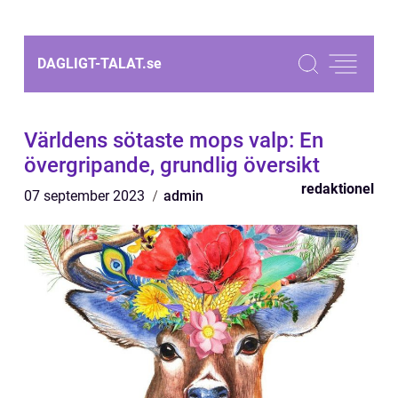
DAGLIGT-TALAT.
se
Världens sötaste mops valp: En
övergripande, grundlig översikt
redaktionel
07 september 2023
admin