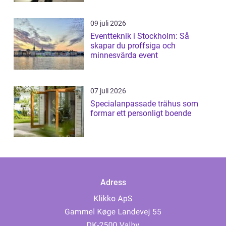
09 juli 2026
Eventteknik i Stockholm: Så
skapar du proffsiga och
minnesvärda event
07 juli 2026
Specialanpassade trähus som
formar ett personligt boende
Adress