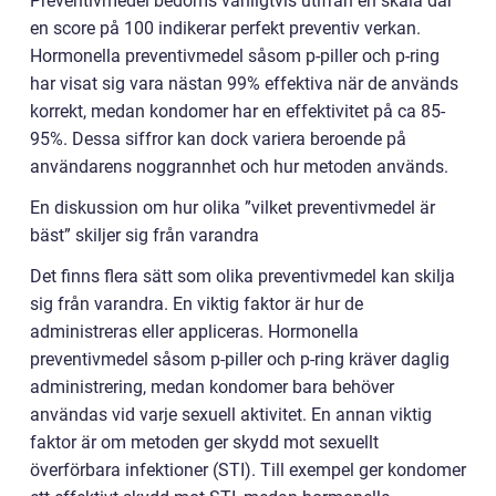
Preventivmedel bedöms vanligtvis utifrån en skala där
en score på 100 indikerar perfekt preventiv verkan.
Hormonella preventivmedel såsom p-piller och p-ring
har visat sig vara nästan 99% effektiva när de används
korrekt, medan kondomer har en effektivitet på ca 85-
95%. Dessa siffror kan dock variera beroende på
användarens noggrannhet och hur metoden används.
En diskussion om hur olika ”vilket preventivmedel är
bäst” skiljer sig från varandra
Det finns flera sätt som olika preventivmedel kan skilja
sig från varandra. En viktig faktor är hur de
administreras eller appliceras. Hormonella
preventivmedel såsom p-piller och p-ring kräver daglig
administrering, medan kondomer bara behöver
användas vid varje sexuell aktivitet. En annan viktig
faktor är om metoden ger skydd mot sexuellt
överförbara infektioner (STI). Till exempel ger kondomer