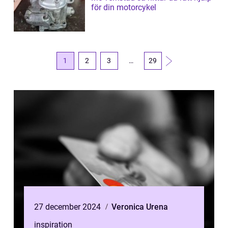
för din motorcykel
1
2
3
…
29
27 december 2024
Veronica Urena
inspiration