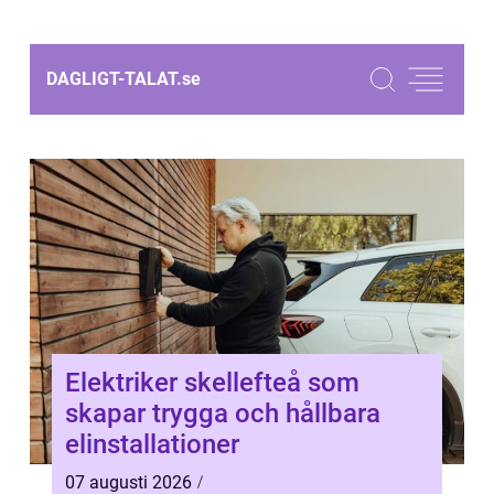
DAGLIGT-TALAT.
se
Elektriker skellefteå som
skapar trygga och hållbara
elinstallationer
07 augusti 2026